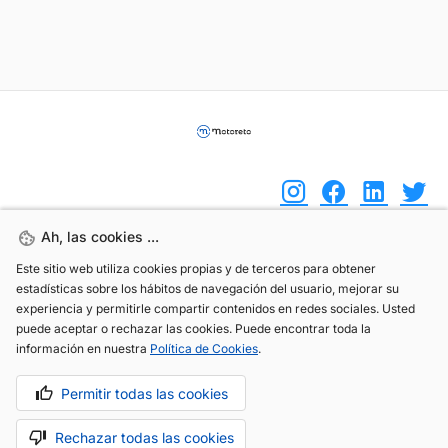
Ah, las cookies ...
Ah, las cookies ...
(+34) 744 408 070
Este sitio web utiliza cookies propias y de terceros para obtener
Este sitio web utiliza cookies propias y de terceros para obtener
estadísticas sobre los hábitos de navegación del usuario, mejorar su
estadísticas sobre los hábitos de navegación del usuario, mejorar su
info@motoreto.com
experiencia y permitirle compartir contenidos en redes sociales. Usted
experiencia y permitirle compartir contenidos en redes sociales. Usted
puede aceptar o rechazar las cookies. Puede encontrar toda la
puede aceptar o rechazar las cookies. Puede encontrar toda la
información en nuestra
información en nuestra
Política de Cookies
Política de Cookies
.
.
Permitir todas las cookies
Permitir todas las cookies
Aviso legal
Política de cookies
Política de privacidad
Rechazar todas las cookies
Rechazar todas las cookies