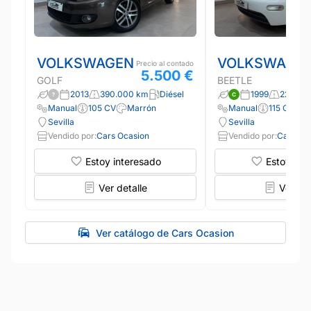
VOLKSWAGEN
VOLKSWAGE
Precio al contado
5.500 €
GOLF
BEETLE
2013
390.000 km
Diésel
1999
220.00
Manual
105 CV
Marrón
Manual
115 CV
B
Sevilla
Sevilla
Vendido por:
Cars Ocasion
Vendido por:
Cars Oc
Estoy interesado
Estoy int
Ver detalle
Ver det
Ver catálogo de Cars Ocasion