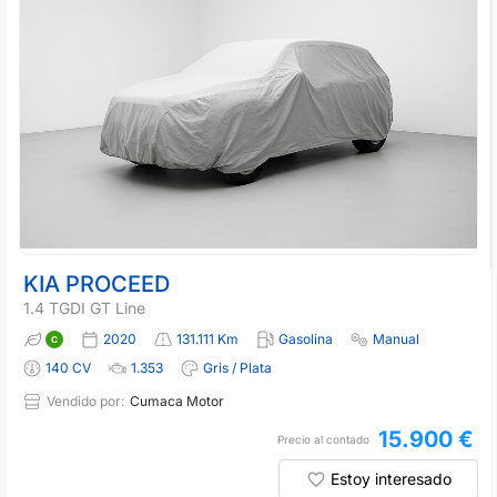
KIA PROCEED
1.4 TGDI GT Line
2020
131.111 Km
Gasolina
Manual
140 CV
1.353
Gris / Plata
Vendido por:
Cumaca Motor
15.900 €
Precio al contado
Estoy interesado