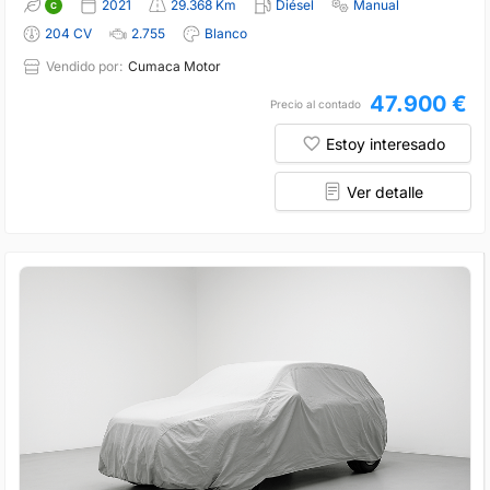
2021
29.368 Km
Diésel
Manual
204 CV
2.755
Blanco
Vendido por:
Cumaca Motor
47.900 €
Precio al contado
Estoy interesado
Ver detalle