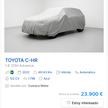
TOYOTA C-HR
1.8 125H Advance
2022
49.143 Km
Híbrido
Automático
122 CV
1.798
Azul
Vendido por:
Cumaca Motor
23.900 €
Precio al contado
Estoy interesado