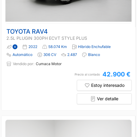
TOYOTA RAV4
2.5L PLUGIN 300PH ECVT STYLE PLUS
2022
58.074 Km
Híbrido Enchufable
Automático
306 CV
2.487
Blanco
Vendido por:
Cumaca Motor
42.900 €
Precio al contado
Estoy interesado
Ver detalle