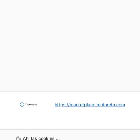
https://marketplace.motoreto.com
Ah, las cookies ...
Ah, las cookies ...