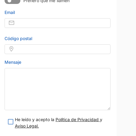
Prefiero que me llamen
Email
MERCEDES-BENZ
Precio al contado
Precio al contad
36.900 €
43.900 
EQE
Híbrido enchufable
2023
33.000 km
Eléctrico
Azul
Automático
245 CV
Gris
Código postal
eses
Madrid
Garantía 12 meses
ion V.O.
Vendido por:
Madrid Ocasion V.O.
teresado
Estoy interesado
Mensaje
etalle
Ver detalle
He leído y acepto la
Política de Privacidad
y
Aviso Legal.