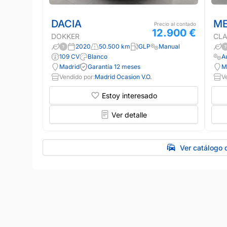
DACIA
ME
Precio al contado
12.900 €
DOKKER
CLA
2020
50.500 km
GLP
Manual
109 CV
Blanco
A
Madrid
Garantía 12 meses
M
Vendido por:
Madrid Ocasion V.O.
V
Estoy interesado
Ver detalle
Ver catálogo 