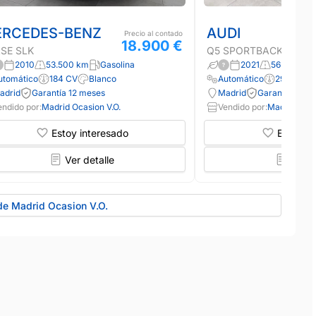
RCEDES-BENZ
AUDI
Precio al contado
18.900 €
SE SLK
Q5 SPORTBACK
2010
53.500 km
Gasolina
2021
56.000 km
utomático
184 CV
Blanco
Automático
299 CV
adrid
Garantía 12 meses
Madrid
Garantía 12 m
endido por:
Madrid Ocasion V.O.
Vendido por:
Madrid Ocas
Estoy interesado
Estoy in
Ver detalle
Ver d
de Madrid Ocasion V.O.