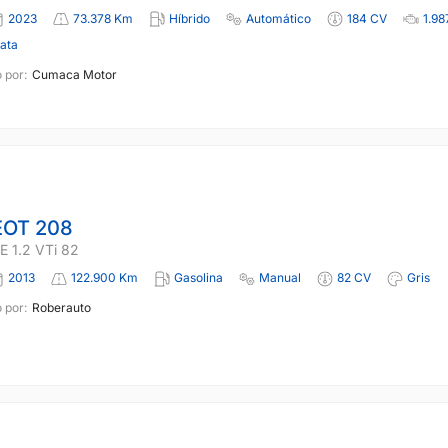
2023
73.378 Km
Híbrido
Automático
184 CV
1.98
lata
 por:
Cumaca Motor
OT 208
 1.2 VTi 82
2013
122.900 Km
Gasolina
Manual
82 CV
Gris
 por:
Roberauto