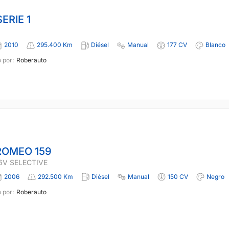
ERIE 1
2010
295.400 Km
Diésel
Manual
177 CV
Blanco
 por:
Roberauto
ROMEO 159
16V SELECTIVE
2006
292.500 Km
Diésel
Manual
150 CV
Negro
 por:
Roberauto