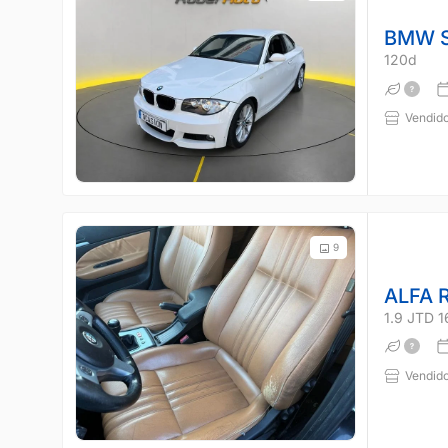
BMW S
120d
Vendido
9
ALFA 
1.9 JTD 
Vendido