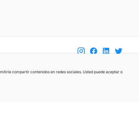
(+34) 744 408 070
ermitirle compartir contenidos en redes sociales. Usted puede aceptar o
info@motoreto.com