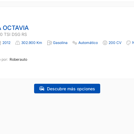
 OCTAVIA
0 TSI DSG RS
2012
302.900 Km
Gasolina
Automático
200 CV
 por:
Roberauto
Descubre más opciones