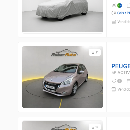
Gris / P
Vendido
21
PEUGE
5P ACTIVE
Vendido
17