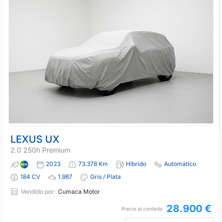
LEXUS UX
2.0 250h Premium
2023
73.378 Km
Híbrido
Automático
184 CV
1.987
Gris / Plata
Vendido por:
Cumaca Motor
28.900 €
Precio al contado