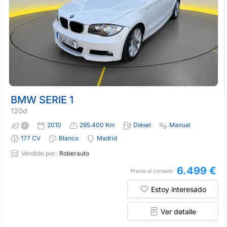
BMW SERIE 1
120d
2010
295.400 Km
Diésel
Manual
177 CV
Blanco
Madrid
Vendido por:
Roberauto
6.499 €
Precio al contado
Estoy interesado
Ver detalle