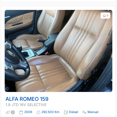
9
ALFA ROMEO 159
1.9 JTD 16V SELECTIVE
2006
292.500 Km
Diésel
Manual