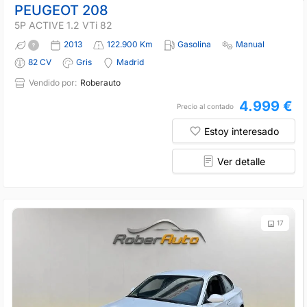
PEUGEOT 208
5P ACTIVE 1.2 VTi 82
2013
122.900 Km
Gasolina
Manual
82 CV
Gris
Madrid
Vendido por:
Roberauto
4.999 €
Precio al contado
Estoy interesado
Ver detalle
17