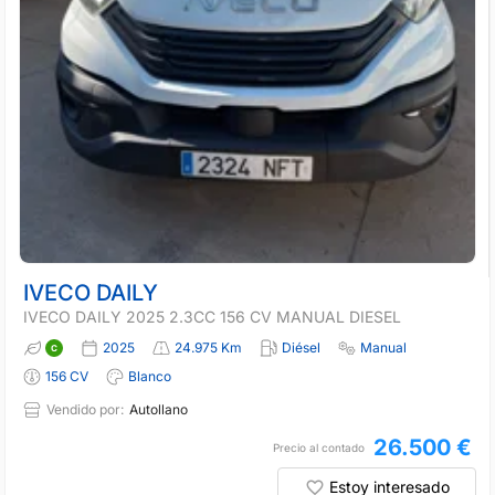
IVECO DAILY
IVECO DAILY 2025 2.3CC 156 CV MANUAL DIESEL
2025
24.975 Km
Diésel
Manual
156 CV
Blanco
Vendido por:
Autollano
26.500 €
Precio al contado
Estoy interesado