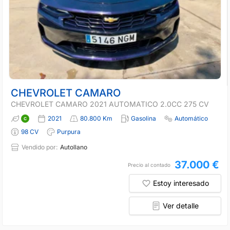
CHEVROLET CAMARO
CHEVROLET CAMARO 2021 AUTOMATICO 2.0CC 275 CV
2021
80.800 Km
Gasolina
Automático
98 CV
Purpura
Vendido por:
Autollano
37.000 €
Precio al contado
Estoy interesado
Ver detalle