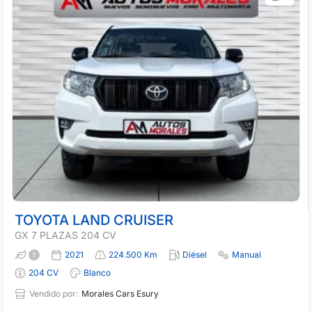
TOYOTA LAND CRUISER
GX 7 PLAZAS 204 CV
2021
224.500 Km
Diésel
Manual
204 CV
Blanco
Vendido por:
Morales Cars Esury