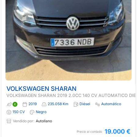
VOLKSWAGEN SHARAN
VOLKSWAGEN SHARAN 2019 2.0CC 140 CV AUTOMATICO DIE
2019
235.058 Km
Diésel
Automático
150 CV
Negro
Vendido por:
Autollano
19.000 €
Precio al contado