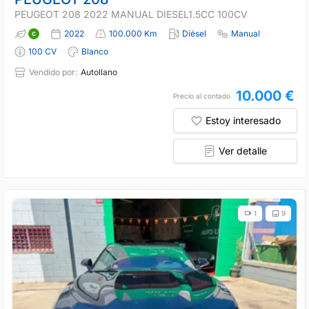
PEUGEOT 208 2022 MANUAL DIESEL1.5CC 100CV
2022
100.000 Km
Diésel
Manual
100 CV
Blanco
Vendido por:
Autollano
10.000 €
Precio al contado
Estoy interesado
Ver detalle
1
9