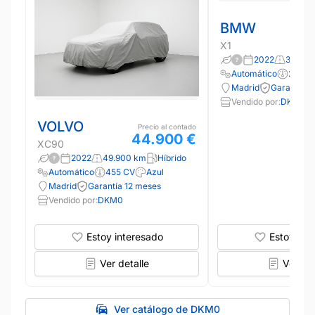
BMW
X1
2022
39.000
Automático
220 C
Madrid
Garantía 1
Vendido por:
DKM0
VOLVO
Precio al contado
44.900 €
XC90
2022
49.900 km
Híbrido
Automático
455 CV
Azul
Madrid
Garantía 12 meses
Vendido por:
DKM0
Estoy interesado
Estoy int
Ver detalle
Ver det
Ver catálogo de DKM0