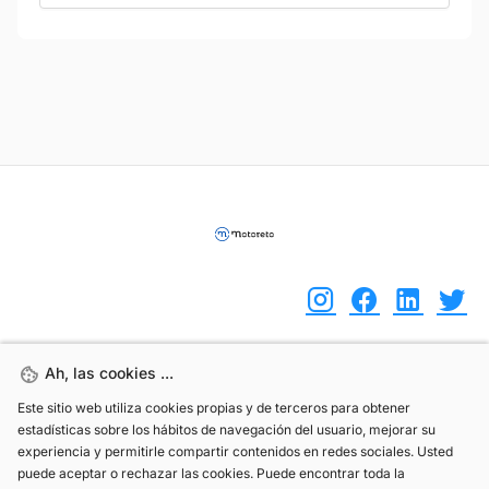
Ah, las cookies ...
Ah, las cookies ...
(+34) 744 408 070
Este sitio web utiliza cookies propias y de terceros para obtener
Este sitio web utiliza cookies propias y de terceros para obtener
info@motoreto.com
estadísticas sobre los hábitos de navegación del usuario, mejorar su
estadísticas sobre los hábitos de navegación del usuario, mejorar su
experiencia y permitirle compartir contenidos en redes sociales. Usted
experiencia y permitirle compartir contenidos en redes sociales. Usted
puede aceptar o rechazar las cookies. Puede encontrar toda la
puede aceptar o rechazar las cookies. Puede encontrar toda la