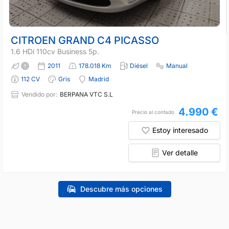
CITROEN GRAND C4 PICASSO
1.6 HDi 110cv Business 5p.
2011
178.018 Km
Diésel
Manual
112 CV
Gris
Madrid
Vendido por:
BERPANA VTC S.L
4.990 €
Precio al contado
Estoy interesado
Ver detalle
Descubre más opciones