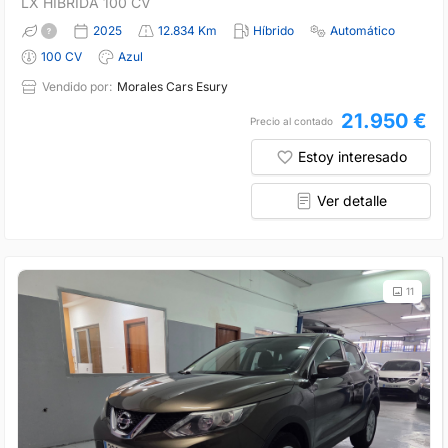
LX HIBRIDA 100 CV
2025
12.834 Km
Híbrido
Automático
100 CV
Azul
Vendido por:
Morales Cars Esury
21.950 €
Precio al contado
Estoy interesado
Ver detalle
11