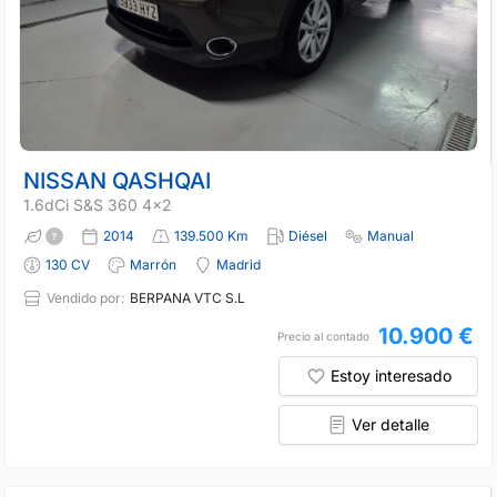
NISSAN QASHQAI
1.6dCi S&S 360 4x2
2014
139.500 Km
Diésel
Manual
130 CV
Marrón
Madrid
Vendido por:
BERPANA VTC S.L
10.900 €
Precio al contado
Estoy interesado
Ver detalle