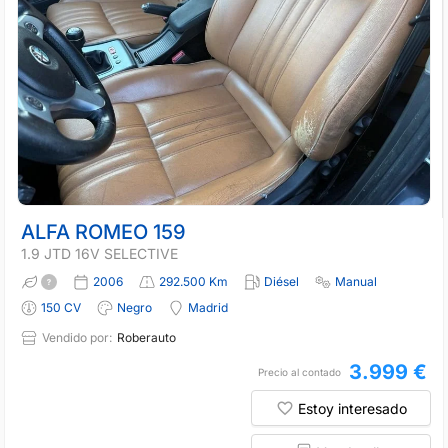
ALFA ROMEO 159
1.9 JTD 16V SELECTIVE
2006
292.500 Km
Diésel
Manual
150 CV
Negro
Madrid
Vendido por:
Roberauto
3.999 €
Precio al contado
Estoy interesado