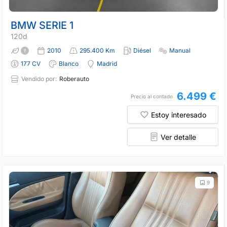
BMW SERIE 1
120d
2010
295.400 Km
Diésel
Manual
177 CV
Blanco
Madrid
Vendido por:
Roberauto
6.499 €
Precio al contado
Estoy interesado
Ver detalle
9