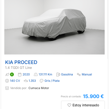
KIA PROCEED
1.4 TGDI GT Line
2020
131.111 Km
Gasolina
Manual
140 CV
1.353
Gris / Plata
Vendido por:
Cumaca Motor
15.900 €
Precio al contado
Estoy interesado