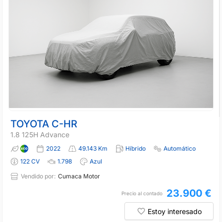
TOYOTA C-HR
1.8 125H Advance
2022
49.143 Km
Híbrido
Automático
122 CV
1.798
Azul
Vendido por:
Cumaca Motor
23.900 €
Precio al contado
Estoy interesado