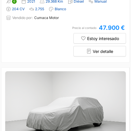
2021
29.368 Km
Diésel
Manual
204 CV
2.755
Blanco
Vendido por:
Cumaca Motor
47.900 €
Precio al contado
Estoy interesado
Ver detalle