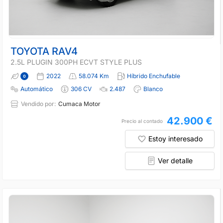
TOYOTA RAV4
2.5L PLUGIN 300PH ECVT STYLE PLUS
2022
58.074 Km
Híbrido Enchufable
Automático
306 CV
2.487
Blanco
Vendido por:
Cumaca Motor
42.900 €
Precio al contado
Estoy interesado
Ver detalle