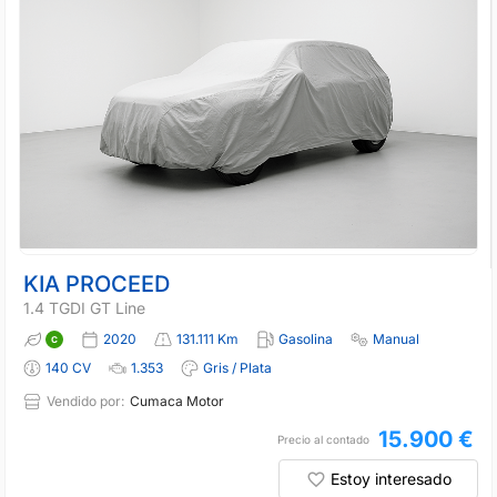
KIA PROCEED
1.4 TGDI GT Line
2020
131.111 Km
Gasolina
Manual
140 CV
1.353
Gris / Plata
Vendido por:
Cumaca Motor
15.900 €
Precio al contado
Estoy interesado