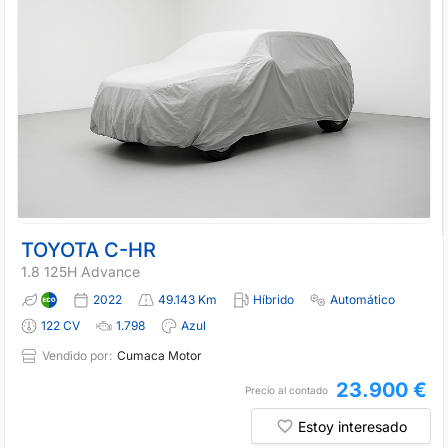
TOYOTA C-HR
1.8 125H Advance
2022
49.143 Km
Híbrido
Automático
122 CV
1.798
Azul
Vendido por:
Cumaca Motor
23.900 €
Precio al contado
Estoy interesado