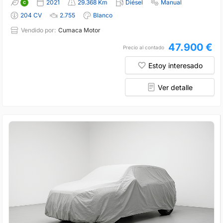
2021
29.368 Km
Diésel
Manual
204 CV
2.755
Blanco
Vendido por:
Cumaca Motor
47.900 €
Precio al contado
Estoy interesado
Ver detalle