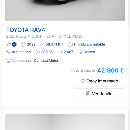
TOYOTA RAV4
2.5L PLUGIN 300PH ECVT STYLE PLUS
2022
58.074 Km
Híbrido Enchufable
Automático
306 CV
2.487
Blanco
Vendido por:
Cumaca Motor
42.900 €
Precio al contado
Estoy interesado
Ver detalle