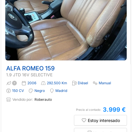
ALFA ROMEO 159
1.9 JTD 16V SELECTIVE
2006
292.500 Km
Diésel
Manual
150 CV
Negro
Madrid
Vendido por:
Roberauto
3.999 €
Precio al contado
Estoy interesado