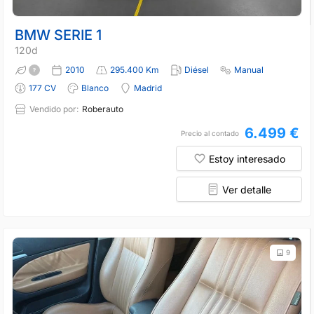
BMW SERIE 1
120d
2010
295.400 Km
Diésel
Manual
177 CV
Blanco
Madrid
Vendido por:
Roberauto
6.499 €
Precio al contado
Estoy interesado
Ver detalle
9