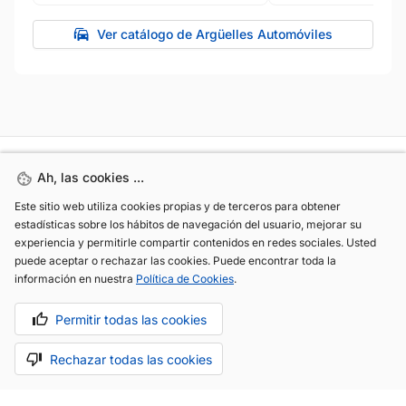
Ver catálogo de Argüelles Automóviles
Ah, las cookies ...
Ah, las cookies ...
Este sitio web utiliza cookies propias y de terceros para obtener
Este sitio web utiliza cookies propias y de terceros para obtener
estadísticas sobre los hábitos de navegación del usuario, mejorar su
estadísticas sobre los hábitos de navegación del usuario, mejorar su
experiencia y permitirle compartir contenidos en redes sociales. Usted
experiencia y permitirle compartir contenidos en redes sociales. Usted
puede aceptar o rechazar las cookies. Puede encontrar toda la
puede aceptar o rechazar las cookies. Puede encontrar toda la
información en nuestra
información en nuestra
Política de Cookies
Política de Cookies
.
.
(+34) 744 408 070
Permitir todas las cookies
Permitir todas las cookies
info@motoreto.com
Rechazar todas las cookies
Rechazar todas las cookies