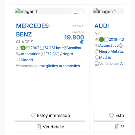
11
MERCEDES-
AUDI
Precio al
contado
BENZ
A7
19.800
2016
300.00
€
CLASE S
Automático
218 C
2007
74.761 km
Gasolina
Negro Metalizado
Automático
272 CV
Negro
Madrid
Madrid
Vendido por:
Argüelle
Vendido por:
Argüelles Automóviles
Estoy interesado
Estoy int
Ver detalle
Ver det