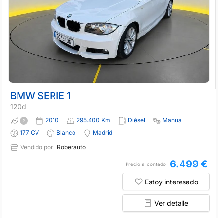
BMW SERIE 1
120d
2010
295.400 Km
Diésel
Manual
177 CV
Blanco
Madrid
Vendido por:
Roberauto
6.499 €
Precio al contado
Estoy interesado
Ver detalle