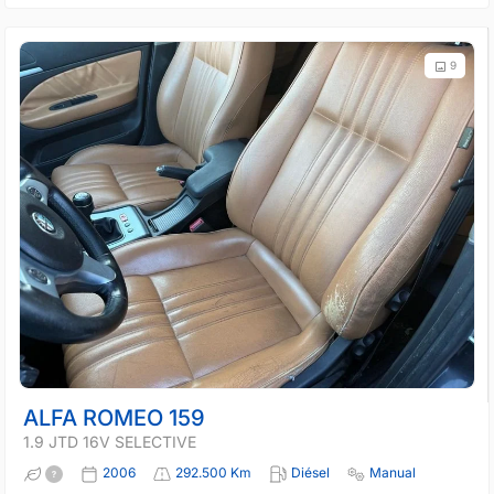
9
ALFA ROMEO 159
1.9 JTD 16V SELECTIVE
2006
292.500 Km
Diésel
Manual