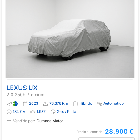
LEXUS UX
2.0 250h Premium
2023
73.378 Km
Híbrido
Automático
184 CV
1.987
Gris / Plata
Vendido por:
Cumaca Motor
28.900 €
Precio al contado