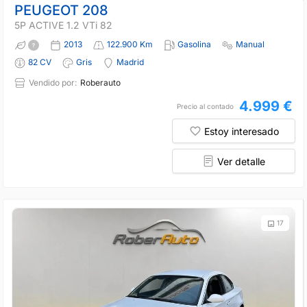
PEUGEOT 208
5P ACTIVE 1.2 VTi 82
2013
122.900 Km
Gasolina
Manual
82 CV
Gris
Madrid
Vendido por:
Roberauto
4.999 €
Precio al contado
Estoy interesado
Ver detalle
17