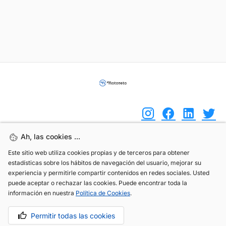
Ah, las cookies ...
Ah, las cookies ...
(+34) 744 408 070
Este sitio web utiliza cookies propias y de terceros para obtener
Este sitio web utiliza cookies propias y de terceros para obtener
estadísticas sobre los hábitos de navegación del usuario, mejorar su
estadísticas sobre los hábitos de navegación del usuario, mejorar su
info@motoreto.com
experiencia y permitirle compartir contenidos en redes sociales. Usted
experiencia y permitirle compartir contenidos en redes sociales. Usted
puede aceptar o rechazar las cookies. Puede encontrar toda la
puede aceptar o rechazar las cookies. Puede encontrar toda la
información en nuestra
información en nuestra
Política de Cookies
Política de Cookies
.
.
Aviso legal
Política de cookies
Política de privacidad
Permitir todas las cookies
Permitir todas las cookies