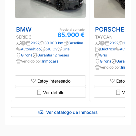
BMW
PORSCHE
Precio al contado
85.900 €
SERIE 3
TAYCAN
2022
30.000 km
Gasolina
2022
145.00
Automático
510 CV
Gris
Eléctrico
Automáti
Girona
Garantía 12 meses
Gris
Vendido por:
Inmocars
Girona
Garantía 1
Vendido por:
Inmocar
Estoy interesado
Estoy int
Ver detalle
Ver det
Ver catálogo de Inmocars