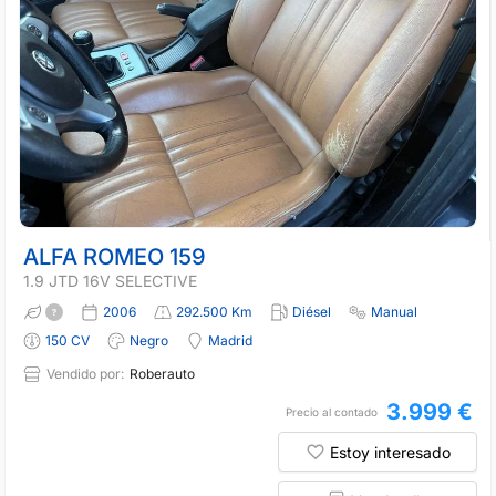
ALFA ROMEO 159
1.9 JTD 16V SELECTIVE
2006
292.500 Km
Diésel
Manual
150 CV
Negro
Madrid
Vendido por:
Roberauto
3.999 €
Precio al contado
Estoy interesado