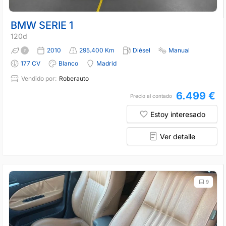
BMW SERIE 1
120d
2010
295.400 Km
Diésel
Manual
177 CV
Blanco
Madrid
Vendido por:
Roberauto
6.499 €
Precio al contado
Estoy interesado
Ver detalle
9