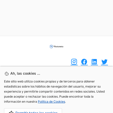
Ah, las cookies ...
Ah, las cookies ...
(+34) 744 408 070
Este sitio web utiliza cookies propias y de terceros para obtener
Este sitio web utiliza cookies propias y de terceros para obtener
estadísticas sobre los hábitos de navegación del usuario, mejorar su
estadísticas sobre los hábitos de navegación del usuario, mejorar su
info@motoreto.com
experiencia y permitirle compartir contenidos en redes sociales. Usted
experiencia y permitirle compartir contenidos en redes sociales. Usted
puede aceptar o rechazar las cookies. Puede encontrar toda la
puede aceptar o rechazar las cookies. Puede encontrar toda la
información en nuestra
información en nuestra
Política de Cookies
Política de Cookies
.
.
Aviso legal
Política de cookies
Política de privacidad
Permitir todas las cookies
Permitir todas las cookies