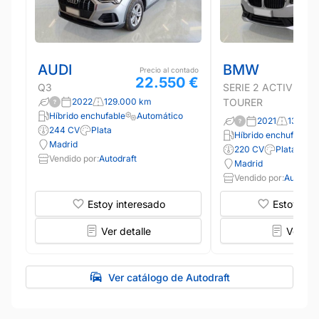
AUDI
BMW
Precio al contado
22.550 €
Q3
SERIE 2 ACTIVE
2022
129.000 km
TOURER
Híbrido enchufable
Automático
2021
139.00
244 CV
Plata
Híbrido enchufable
Madrid
220 CV
Plata
Vendido por:
Autodraft
Madrid
Vendido por:
Autodraf
Estoy interesado
Estoy int
Ver detalle
Ver det
Ver catálogo de Autodraft