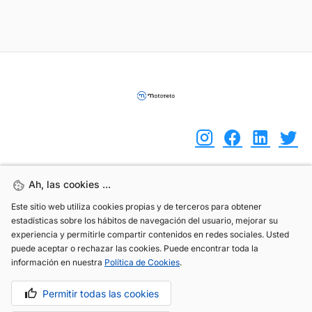
Ah, las cookies ...
Ah, las cookies ...
(+34) 744 408 070
Este sitio web utiliza cookies propias y de terceros para obtener
Este sitio web utiliza cookies propias y de terceros para obtener
info@motoreto.com
estadísticas sobre los hábitos de navegación del usuario, mejorar su
estadísticas sobre los hábitos de navegación del usuario, mejorar su
experiencia y permitirle compartir contenidos en redes sociales. Usted
experiencia y permitirle compartir contenidos en redes sociales. Usted
puede aceptar o rechazar las cookies. Puede encontrar toda la
puede aceptar o rechazar las cookies. Puede encontrar toda la
información en nuestra
información en nuestra
Política de Cookies
Política de Cookies
.
.
Aviso legal
Política de cookies
Política de privacidad
Permitir todas las cookies
Permitir todas las cookies