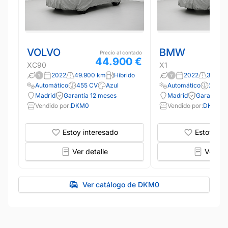
VOLVO
BMW
Precio al contado
44.900 €
XC90
X1
2022
49.900 km
Híbrido
2022
39.000
Automático
455 CV
Azul
Automático
220 C
Madrid
Garantía 12 meses
Madrid
Garantía 1
Vendido por:
DKM0
Vendido por:
DKM0
Estoy interesado
Estoy int
Ver detalle
Ver det
Ver catálogo de DKM0