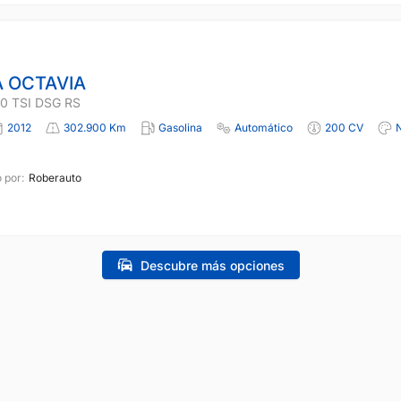
 OCTAVIA
0 TSI DSG RS
2012
302.900 Km
Gasolina
Automático
200 CV
 por:
Roberauto
Descubre más opciones