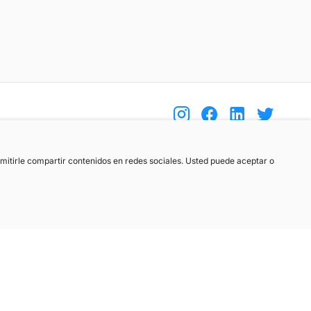
(+34) 744 408 070
ermitirle compartir contenidos en redes sociales. Usted puede aceptar o
info@motoreto.com