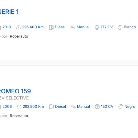
ERIE 1
2010
295.400 Km
Diésel
Manual
177 CV
Blanco
 por:
Roberauto
ROMEO 159
16V SELECTIVE
2006
292.500 Km
Diésel
Manual
150 CV
Negro
 por:
Roberauto