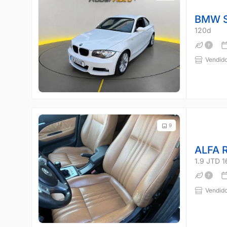
BMW S
120d
Vendido
9
ALFA 
1.9 JTD 
Vendido