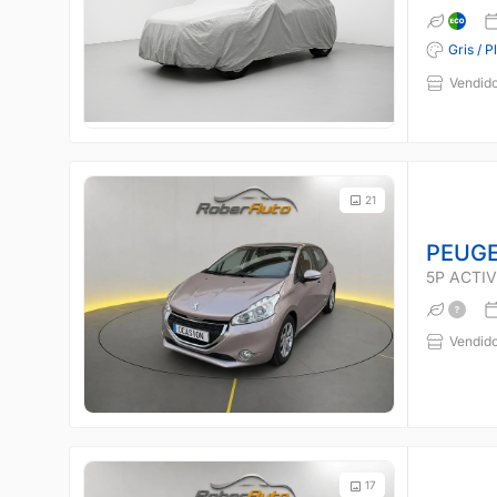
Gris / P
Vendido
21
PEUGE
5P ACTIVE
Vendido
17