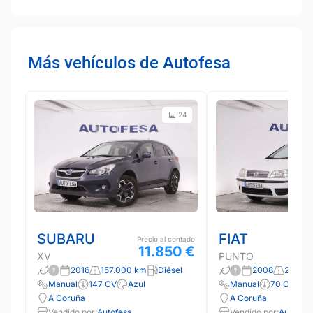
Más vehículos de Autofesa
24
SUBARU
FIAT
Precio al contado
11.850 €
XV
PUNTO
2016
157.000 km
Diésel
2008
201.40
Manual
147 CV
Azul
Manual
70 CV
B
A Coruña
A Coruña
Vendido por:
Autofesa
Vendido por:
Autofes