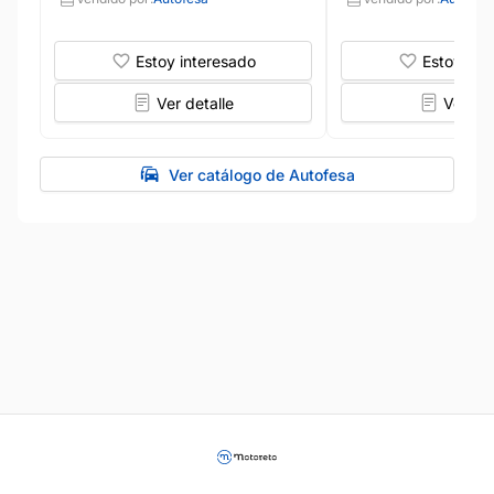
Estoy interesado
Estoy int
Ver detalle
Ver det
Ver catálogo de Autofesa