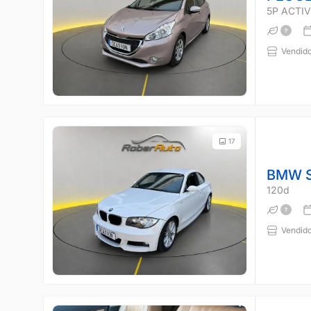
5P ACTIVE
Vendido
17
BMW S
120d
Vendido