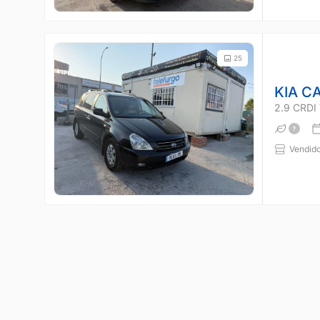
25
KIA C
2.9 CRD
Vendido