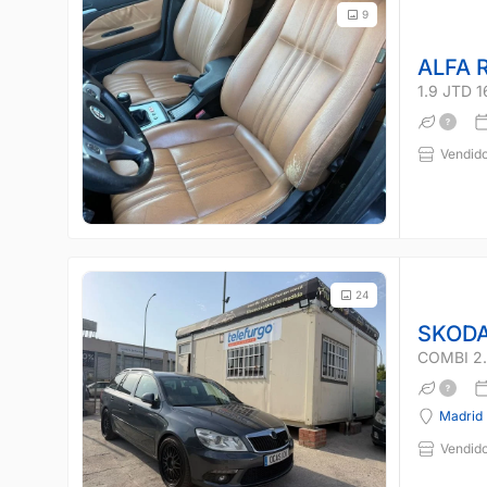
9
ALFA 
1.9 JTD 
Vendido
24
SKODA
COMBI 2.
Madrid
Vendido