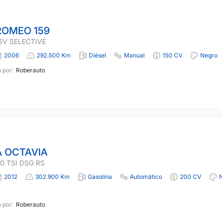
ROMEO 159
16V SELECTIVE
2006
292.500 Km
Diésel
Manual
150 CV
Negro
 por:
Roberauto
 OCTAVIA
0 TSI DSG RS
2012
302.900 Km
Gasolina
Automático
200 CV
 por:
Roberauto