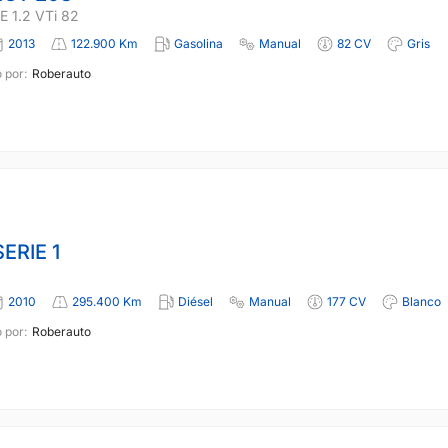
 1.2 VTi 82
2013
122.900 Km
Gasolina
Manual
82 CV
Gris
 por:
Roberauto
ERIE 1
2010
295.400 Km
Diésel
Manual
177 CV
Blanco
 por:
Roberauto