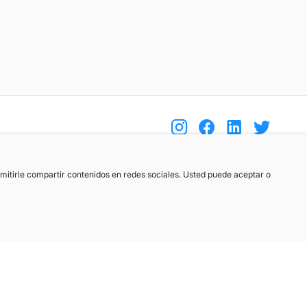
(+34) 744 408 070
ermitirle compartir contenidos en redes sociales. Usted puede aceptar o
info@motoreto.com