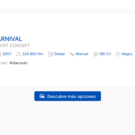
ARNIVAL
I VGT CONCEPT
2007
224.900 Km
Diésel
Manual
185 CV
Negro
 por:
Roberauto
Descubre más opciones