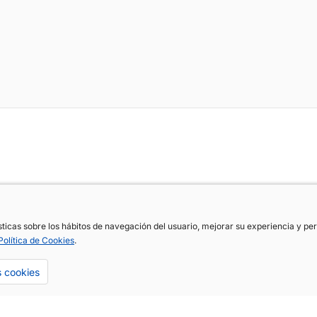
ísticas sobre los hábitos de navegación del usuario, mejorar su experiencia y p
ísticas sobre los hábitos de navegación del usuario, mejorar su experiencia y p
Política de Cookies
Política de Cookies
.
.
s cookies
s cookies