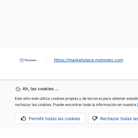
https://marketplace.motoreto.com
Ah, las cookies ...
Ah, las cookies ...
Este sitio web utiliza cookies propias y de terceros para obtener estad
Este sitio web utiliza cookies propias y de terceros para obtener estad
rechazar las cookies. Puede encontrar toda la información en nuestra
rechazar las cookies. Puede encontrar toda la información en nuestra
OCASIÓN / KM0
VENDER MI COCHE
CONTACTO
Permitir todas las cookies
Permitir todas las cookies
Rechazar todas la
Rechazar todas la
Aviso legal
Política de cookies
Política de privacidad