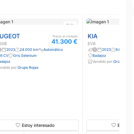
23
UGEOT
KIA
Precio al contado
41.300 €
008
EV6
2023
24.000 km
Automático
2023
9.624 km
56 CV
Gris Selenium
Badajoz
adajoz
Vendido por:
Grupo Rojas
endido por:
Grupo Rojas
Estoy interesado
Estoy in