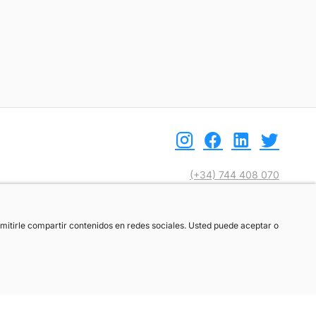
(+34) 744 408 070
info@motoreto.com
ermitirle compartir contenidos en redes sociales. Usted puede aceptar o
ermitirle compartir contenidos en redes sociales. Usted puede aceptar o