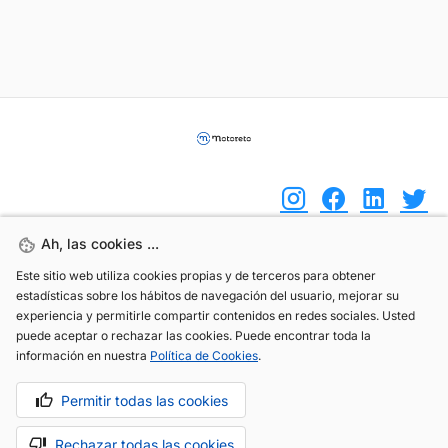
Ah, las cookies ...
Ah, las cookies ...
(+34) 744 408 070
Este sitio web utiliza cookies propias y de terceros para obtener
Este sitio web utiliza cookies propias y de terceros para obtener
estadísticas sobre los hábitos de navegación del usuario, mejorar su
estadísticas sobre los hábitos de navegación del usuario, mejorar su
info@motoreto.com
experiencia y permitirle compartir contenidos en redes sociales. Usted
experiencia y permitirle compartir contenidos en redes sociales. Usted
puede aceptar o rechazar las cookies. Puede encontrar toda la
puede aceptar o rechazar las cookies. Puede encontrar toda la
información en nuestra
información en nuestra
Política de Cookies
Política de Cookies
.
.
Permitir todas las cookies
Permitir todas las cookies
Aviso legal
Política de cookies
Política de privacidad
Rechazar todas las cookies
Rechazar todas las cookies