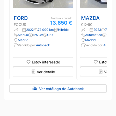
FORD
MAZDA
Precio al contado
13.650 €
FOCUS
CX-60
2022
74.000 km
Híbrido
2023
73.000
Manual
125 CV
Gris
Automático
199 C
Madrid
Madrid
Vendido por:
Autoback
Vendido por:
Autobac
Estoy interesado
Estoy int
Ver detalle
Ver det
Ver catálogo de Autoback