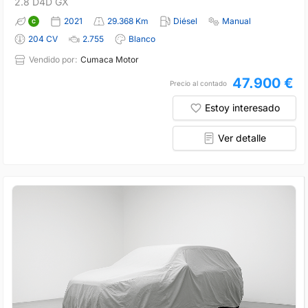
2.8 D4D GX
2021
29.368 Km
Diésel
Manual
204 CV
2.755
Blanco
Vendido por:
Cumaca Motor
47.900 €
Precio al contado
Estoy interesado
Ver detalle