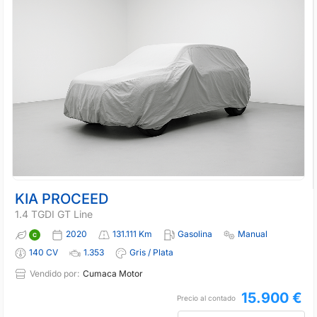
KIA PROCEED
1.4 TGDI GT Line
2020
131.111 Km
Gasolina
Manual
140 CV
1.353
Gris / Plata
Vendido por:
Cumaca Motor
15.900 €
Precio al contado