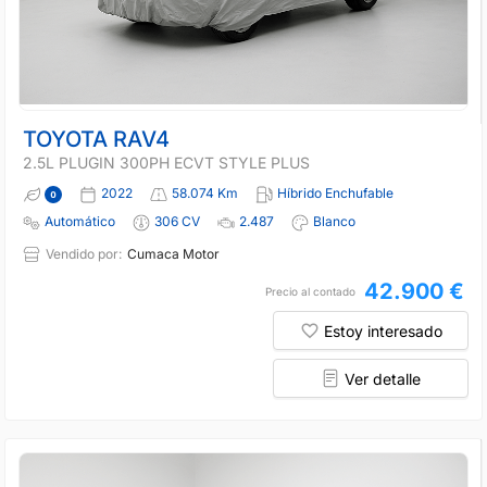
TOYOTA RAV4
2.5L PLUGIN 300PH ECVT STYLE PLUS
2022
58.074 Km
Híbrido Enchufable
Automático
306 CV
2.487
Blanco
Vendido por:
Cumaca Motor
42.900 €
Precio al contado
Estoy interesado
Ver detalle