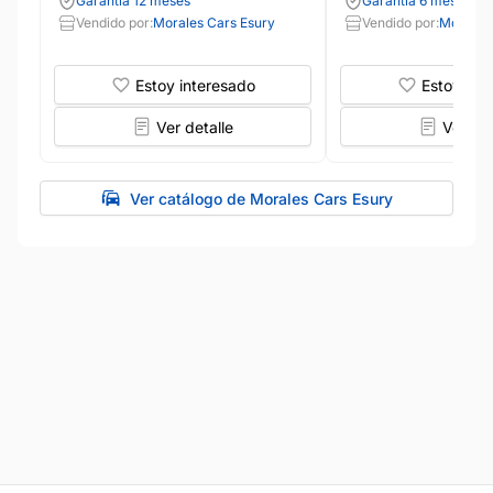
Garantía 12 meses
Garantía 6 meses
Vendido por:
Morales Cars Esury
Vendido por:
Morales
Estoy interesado
Estoy int
Ver detalle
Ver det
Ver catálogo de Morales Cars Esury