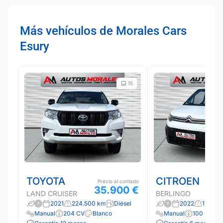
Más vehículos de Morales Cars
Esury
15
TOYOTA
CITROEN
Precio al contado
35.900 €
LAND CRUISER
BERLINGO
2021
224.500 km
Diésel
2022
171.70
Manual
204 CV
Blanco
Manual
100 CV