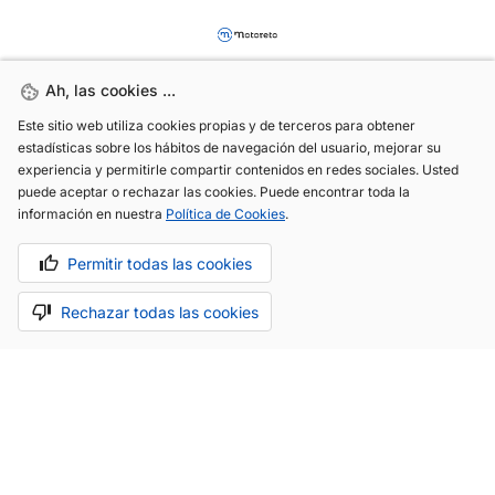
Ah, las cookies ...
Ah, las cookies ...
Este sitio web utiliza cookies propias y de terceros para obtener
Este sitio web utiliza cookies propias y de terceros para obtener
estadísticas sobre los hábitos de navegación del usuario, mejorar su
estadísticas sobre los hábitos de navegación del usuario, mejorar su
experiencia y permitirle compartir contenidos en redes sociales. Usted
experiencia y permitirle compartir contenidos en redes sociales. Usted
(+34) 744 408 070
puede aceptar o rechazar las cookies. Puede encontrar toda la
puede aceptar o rechazar las cookies. Puede encontrar toda la
información en nuestra
información en nuestra
Política de Cookies
Política de Cookies
.
.
info@motoreto.com
Permitir todas las cookies
Permitir todas las cookies
Rechazar todas las cookies
Rechazar todas las cookies
Aviso legal
Política de cookies
Política de privacidad
Hecho con cariño por
.
La app todo-en-uno para el sector automóvil.
Saber más.