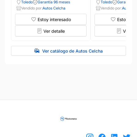
Toledo
Garantía 96 meses
Toledo
Garantía 9
Vendido por:
Autos Celcha
Vendido por:
Autos C
Estoy interesado
Estoy int
Ver detalle
Ver det
Ver catálogo de Autos Celcha