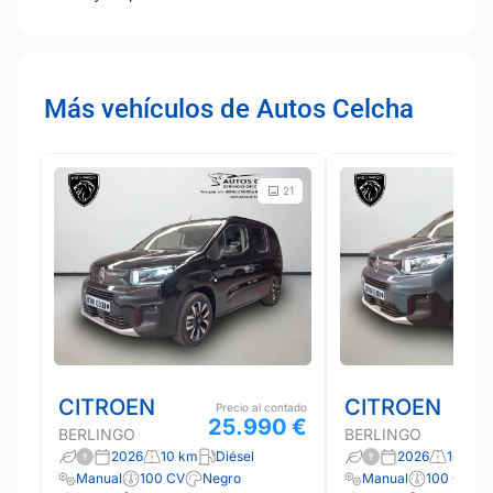
Más vehículos de Autos Celcha
21
CITROEN
CITROEN
Precio al contado
25.990 €
BERLINGO
BERLINGO
2026
10 km
Diésel
2026
10 km
Manual
100 CV
Negro
Manual
100 CV