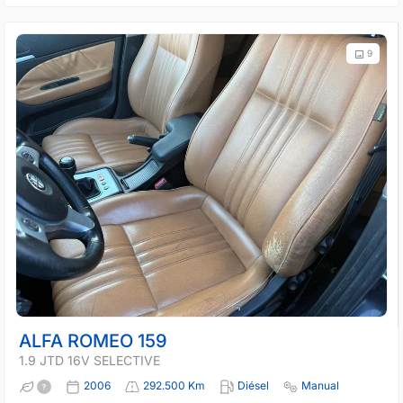
9
ALFA ROMEO 159
1.9 JTD 16V SELECTIVE
2006
292.500 Km
Diésel
Manual