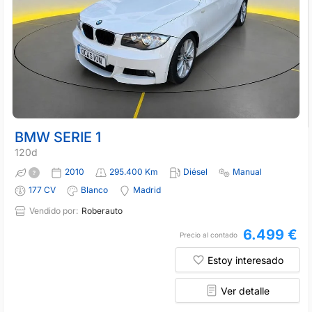
BMW SERIE 1
120d
2010
295.400 Km
Diésel
Manual
177 CV
Blanco
Madrid
Vendido por:
Roberauto
6.499 €
Precio al contado
Estoy interesado
Ver detalle