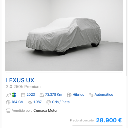
LEXUS UX
2.0 250h Premium
2023
73.378 Km
Híbrido
Automático
184 CV
1.987
Gris / Plata
Vendido por:
Cumaca Motor
28.900 €
Precio al contado