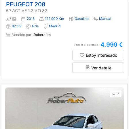
PEUGEOT 208
5P ACTIVE 1.2 VTi 82
2013
122.900 Km
Gasolina
Manual
82 CV
Gris
Madrid
Vendido por:
Roberauto
4.999 €
Precio al contado
Estoy interesado
Ver detalle
17