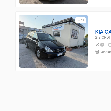
25
KIA C
2.9 CRD
Vendido