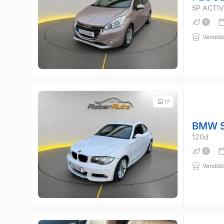
5P ACTIVE
Vendido
17
BMW S
120d
Vendido