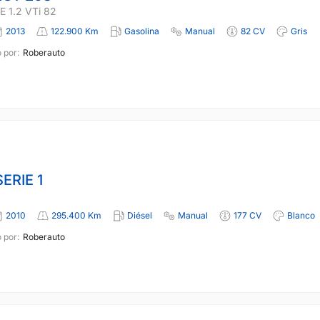
 1.2 VTi 82
2013
122.900 Km
Gasolina
Manual
82 CV
Gris
 por:
Roberauto
ERIE 1
2010
295.400 Km
Diésel
Manual
177 CV
Blanco
 por:
Roberauto