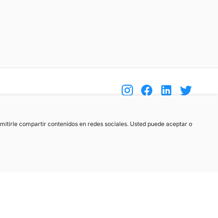
(+34) 744 408 070
ermitirle compartir contenidos en redes sociales. Usted puede aceptar o
info@motoreto.com