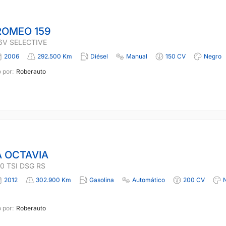
ROMEO 159
16V SELECTIVE
2006
292.500 Km
Diésel
Manual
150 CV
Negro
 por:
Roberauto
 OCTAVIA
0 TSI DSG RS
2012
302.900 Km
Gasolina
Automático
200 CV
 por:
Roberauto