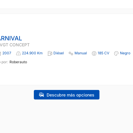
ARNIVAL
I VGT CONCEPT
2007
224.900 Km
Diésel
Manual
185 CV
Negro
 por:
Roberauto
Descubre más opciones