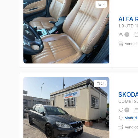
9
ALFA 
1.9 JTD 
Vendido
24
SKODA
COMBI 2.
Madrid
Vendido