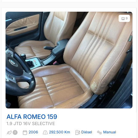
9
ALFA ROMEO 159
1.9 JTD 16V SELECTIVE
2006
292.500 Km
Diésel
Manual