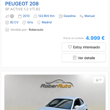
PEUGEOT 208
5P ACTIVE 1.2 VTi 82
2013
122.900 Km
Gasolina
Manual
82 CV
Gris
Madrid
Vendido por:
Roberauto
4.999 €
Precio al contado
Estoy interesado
Ver detalle
17