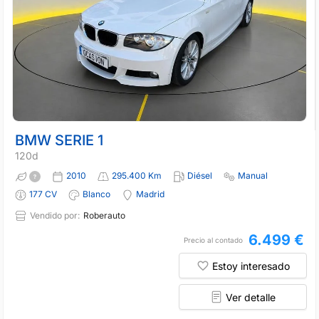
BMW SERIE 1
120d
2010
295.400 Km
Diésel
Manual
177 CV
Blanco
Madrid
Vendido por:
Roberauto
6.499 €
Precio al contado
Estoy interesado
Ver detalle