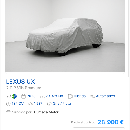
LEXUS UX
2.0 250h Premium
2023
73.378 Km
Híbrido
Automático
184 CV
1.987
Gris / Plata
Vendido por:
Cumaca Motor
28.900 €
Precio al contado