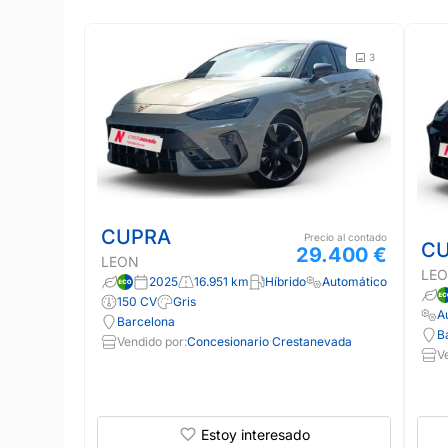
3
CUPRA
Precio al contado
C
29.400 €
LEON
LE
2025
16.951 km
Híbrido
Automático
150 CV
Gris
A
Barcelona
B
Vendido por:
Concesionario Crestanevada
V
Estoy interesado