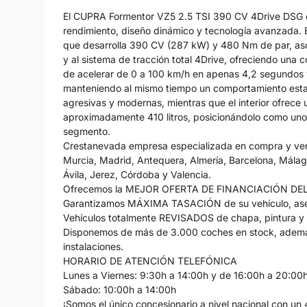
El CUPRA Formentor VZ5 2.5 TSI 390 CV 4Drive DSG e
rendimiento, diseño dinámico y tecnología avanzada. E
que desarrolla 390 CV (287 kW) y 480 Nm de par, as
y al sistema de tracción total 4Drive, ofreciendo una
de acelerar de 0 a 100 km/h en apenas 4,2 segundos 
manteniendo al mismo tiempo un comportamiento establ
agresivas y modernas, mientras que el interior ofrece
aproximadamente 410 litros, posicionándolo como uno
segmento.
Crestanevada empresa especializada en compra y venta
Murcia, Madrid, Antequera, Almería, Barcelona, Málaga
Ávila, Jerez, Córdoba y Valencia.
Ofrecemos la MEJOR OFERTA DE FINANCIACIÓN DE
Garantizamos MÁXIMA TASACIÓN de su vehículo, ase
Vehículos totalmente REVISADOS de chapa, pintura y
Disponemos de más de 3.000 coches en stock, ademá
instalaciones.
HORARIO DE ATENCIÓN TELEFÓNICA
Lunes a Viernes: 9:30h a 14:00h y de 16:00h a 20:00
Sábado: 10:00h a 14:00h
¡Somos el único concesionario a nivel nacional con un 