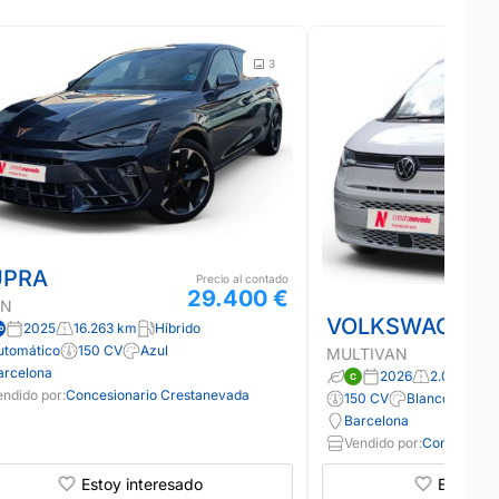
3
UPRA
Precio al contado
29.400 €
ON
VOLKSWAGEN
2025
16.263 km
Híbrido
utomático
150 CV
Azul
MULTIVAN
arcelona
2026
2.000 km
endido por:
Concesionario Crestanevada
150 CV
Blanco
Barcelona
Vendido por:
Concesiona
Estoy interesado
Estoy in