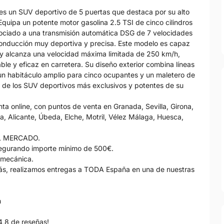
s un SUV deportivo de 5 puertas que destaca por su alto
quipa un potente motor gasolina 2.5 TSI de cinco cilindros
ociado a una transmisión automática DSG de 7 velocidades
 conducción muy deportiva y precisa. Este modelo es capaz
y alcanza una velocidad máxima limitada de 250 km/h,
e y eficaz en carretera. Su diseño exterior combina líneas
 un habitáculo amplio para cinco ocupantes y un maletero de
 de los SUV deportivos más exclusivos y potentes de su
 online, con puntos de venta en Granada, Sevilla, Girona,
, Alicante, Úbeda, Elche, Motril, Vélez Málaga, Huesca,
L MERCADO.
gurando importe mínimo de 500€.
 mecánica.
s, realizamos entregas a TODA España en una de nuestras
h
4,8 de reseñas!