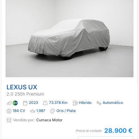
LEXUS UX
2.0 250h Premium
2023
73.378 Km
Híbrido
Automático
184 CV
1.987
Gris / Plata
Vendido por:
Cumaca Motor
28.900 €
Precio al contado