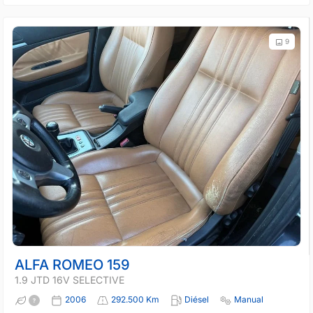
9
ALFA ROMEO 159
1.9 JTD 16V SELECTIVE
2006
292.500 Km
Diésel
Manual