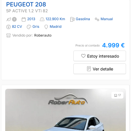
PEUGEOT 208
5P ACTIVE 1.2 VTi 82
2013
122.900 Km
Gasolina
Manual
82 CV
Gris
Madrid
Vendido por:
Roberauto
4.999 €
Precio al contado
Estoy interesado
Ver detalle
17