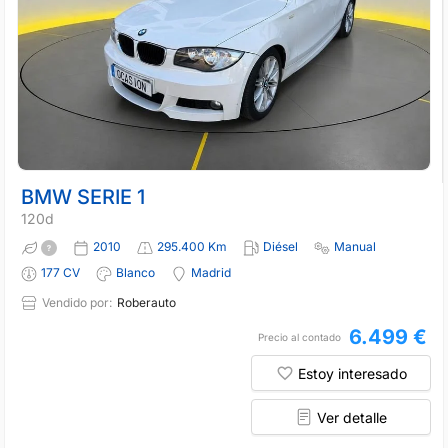
BMW SERIE 1
120d
2010
295.400 Km
Diésel
Manual
177 CV
Blanco
Madrid
Vendido por:
Roberauto
6.499 €
Precio al contado
Estoy interesado
Ver detalle