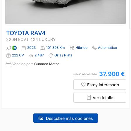
TOYOTA RAV4
220H ECVT 4X4 LUXURY
2023
101.398 Km
Híbrido
Automático
222 CV
2.487
Gris / Plata
Vendido por:
Cumaca Motor
37.900 €
Precio al contado
Estoy interesado
Ver detalle
Descubre más opciones