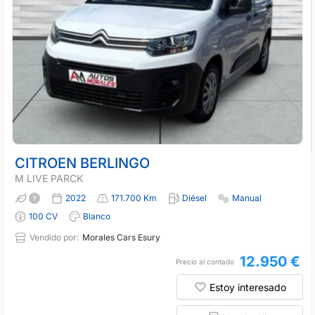
CITROEN BERLINGO
M LIVE PARCK
2022
171.700 Km
Diésel
Manual
100 CV
Blanco
Vendido por:
Morales Cars Esury
12.950 €
Precio al contado
Estoy interesado