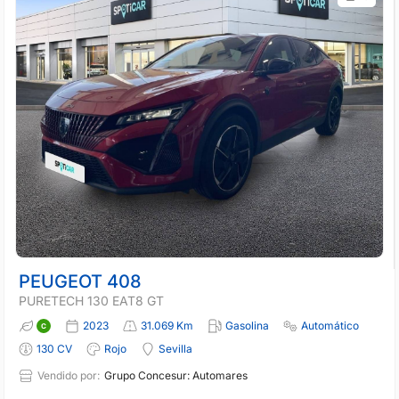
PEUGEOT 408
PURETECH 130 EAT8 GT
2023
31.069 Km
Gasolina
Automático
130 CV
Rojo
Sevilla
Vendido por:
Grupo Concesur: Automares