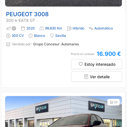
PEUGEOT 3008
300 e-EAT8 GT
2020
99.830 Km
Híbrido
Automático
300 CV
Blanco
Sevilla
Vendido por:
Grupo Concesur: Automares
16.900 €
Precio al contado
Estoy interesado
Ver detalle
20