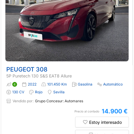
PEUGEOT 308
5P Puretech 130 S&S EAT8 Allure
2022
101.450 Km
Gasolina
Automático
130 CV
Rojo
Sevilla
Vendido por:
Grupo Concesur: Automares
14.900 €
Precio al contado
Estoy interesado