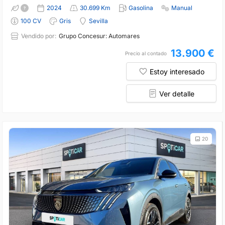
2024
30.699 Km
Gasolina
Manual
100 CV
Gris
Sevilla
Vendido por:
Grupo Concesur: Automares
13.900 €
Precio al contado
Estoy interesado
Ver detalle
20