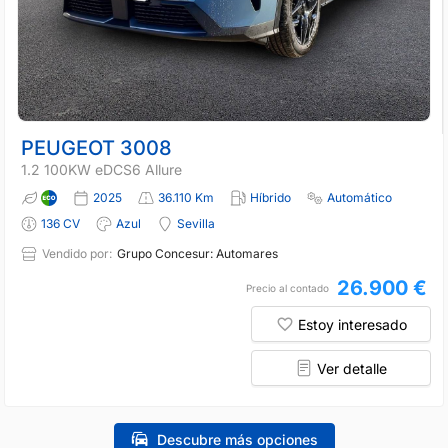
PEUGEOT 3008
1.2 100KW eDCS6 Allure
2025
36.110 Km
Híbrido
Automático
136 CV
Azul
Sevilla
Vendido por:
Grupo Concesur: Automares
26.900 €
Precio al contado
Estoy interesado
Ver detalle
Descubre más opciones