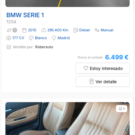
BMW SERIE 1
120d
2010
295.400 Km
Diésel
Manual
177 CV
Blanco
Madrid
Vendido por:
Roberauto
6.499 €
Precio al contado
Estoy interesado
Ver detalle
9