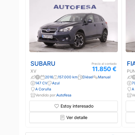
SUBARU
FI
Precio al contado
11.850 €
XV
PU
2016
157.000 km
Diésel
Manual
147 CV
Azul
7
A Coruña
A
Vendido por:
Autofesa
V
Estoy interesado
Ver detalle