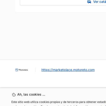
Ver cat
https://marketplace.motoreto.com
Ah, las cookies ...
Ah, las cookies ...
Este sitio web utiliza cookies propias y de terceros para obtener estad
Este sitio web utiliza cookies propias y de terceros para obtener estad