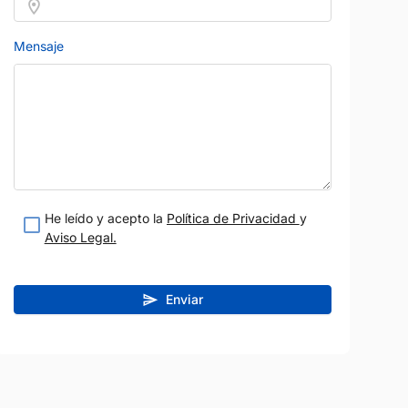
Mensaje
RENAULT
Precio al contado
Precio al contad
9.350 €
6.400 
MÉGANE
He leído y acepto la
Política de Privacidad
y
m
Diésel
2015
132.000 km
Gasolina
Manual
Aviso Legal.
Negro
115 CV
Blanco
A Coruña
Vendido por:
Autofesa
Enviar
teresado
Estoy interesado
etalle
Ver detalle