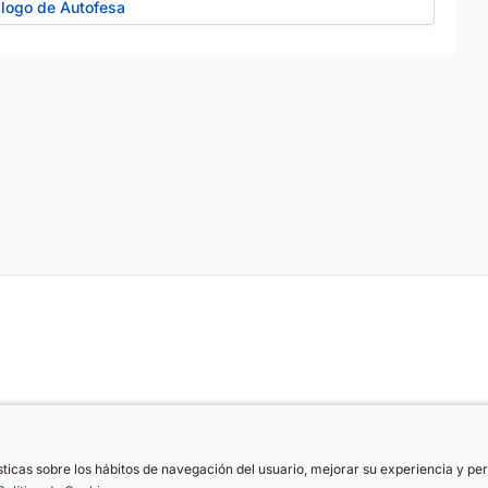
álogo de Autofesa
ísticas sobre los hábitos de navegación del usuario, mejorar su experiencia y p
ísticas sobre los hábitos de navegación del usuario, mejorar su experiencia y p