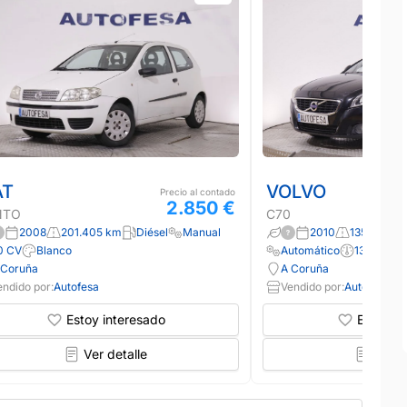
AT
VOLVO
Precio al contado
2.850 €
NTO
C70
2008
201.405 km
Diésel
Manual
2010
135.000 k
0 CV
Blanco
Automático
136 CV
 Coruña
A Coruña
endido por:
Autofesa
Vendido por:
Autofesa
Estoy interesado
Estoy in
Ver detalle
Ver d