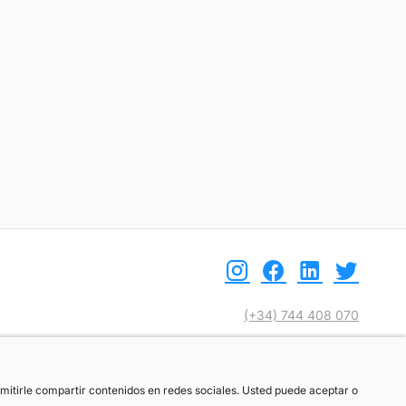
(+34) 744 408 070
info@motoreto.com
ermitirle compartir contenidos en redes sociales. Usted puede aceptar o
ermitirle compartir contenidos en redes sociales. Usted puede aceptar o