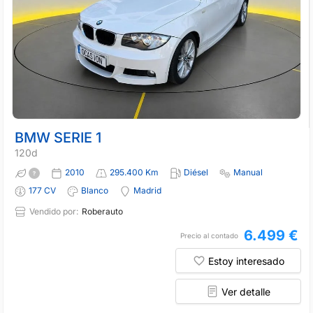
BMW SERIE 1
120d
2010
295.400 Km
Diésel
Manual
177 CV
Blanco
Madrid
Vendido por:
Roberauto
6.499 €
Precio al contado
Estoy interesado
Ver detalle