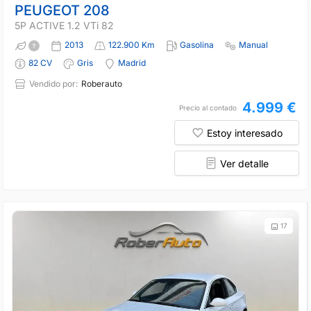
PEUGEOT 208
5P ACTIVE 1.2 VTi 82
2013
122.900 Km
Gasolina
Manual
82 CV
Gris
Madrid
Vendido por:
Roberauto
4.999 €
Precio al contado
Estoy interesado
Ver detalle
17