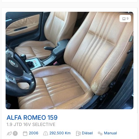
9
ALFA ROMEO 159
1.9 JTD 16V SELECTIVE
2006
292.500 Km
Diésel
Manual