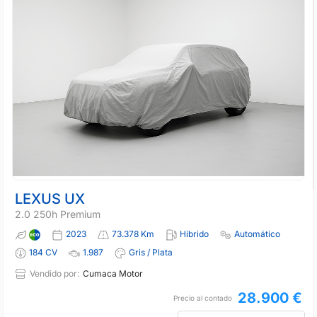
LEXUS UX
2.0 250h Premium
2023
73.378 Km
Híbrido
Automático
184 CV
1.987
Gris / Plata
Vendido por:
Cumaca Motor
28.900 €
Precio al contado