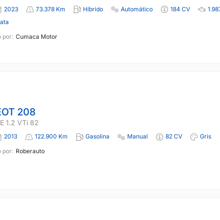
2023
73.378 Km
Híbrido
Automático
184 CV
1.98
lata
 por:
Cumaca Motor
OT 208
 1.2 VTi 82
2013
122.900 Km
Gasolina
Manual
82 CV
Gris
 por:
Roberauto