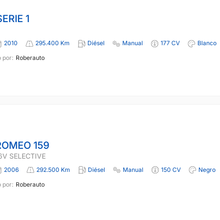
ERIE 1
2010
295.400 Km
Diésel
Manual
177 CV
Blanco
 por:
Roberauto
ROMEO 159
16V SELECTIVE
2006
292.500 Km
Diésel
Manual
150 CV
Negro
 por:
Roberauto