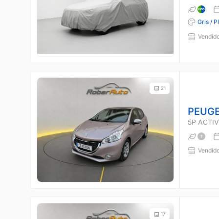
Gris / P
Vendido
21
PEUGE
5P ACTIVE
Vendido
17