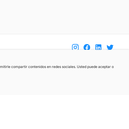
(+34) 744 408 070
ermitirle compartir contenidos en redes sociales. Usted puede aceptar o
info@motoreto.com