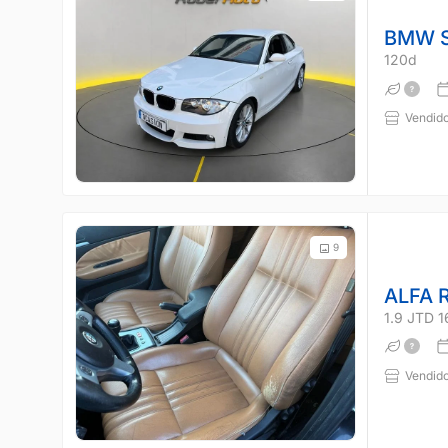
BMW S
120d
Vendido
9
ALFA 
1.9 JTD 
Vendido