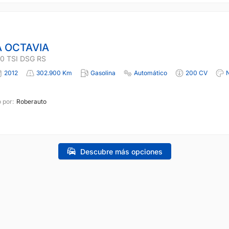
 OCTAVIA
0 TSI DSG RS
2012
302.900 Km
Gasolina
Automático
200 CV
 por:
Roberauto
Descubre más opciones