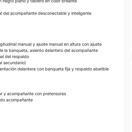
negro piano y tablero en color brillante
ntal del acompañante desconectable y inteligente
ngitudinal manual y ajuste manual en altura con ajuste
 de la banqueta, asiento delantero del acompañante
ual del respaldo
ial secundario)
entación delantera con banqueta fija y respaldo abatible
tor y acompañante con pretensores
 lado acompañante