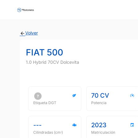
Volver
FIAT 500
1.0 Hybrid 70CV Dolcevita
70 CV
Etiqueta DGT
Potencia
---
2023
Cilindradas (cmᵌ)
Matriculación