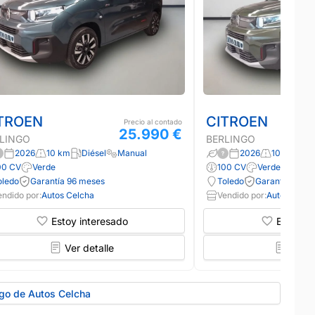
TROEN
CITROEN
Precio al contado
25.990 €
LINGO
BERLINGO
2026
10 km
Diésel
Manual
2026
10 km
Di
00 CV
Verde
100 CV
Verde
oledo
Garantía 96 meses
Toledo
Garantía 96 m
endido por:
Autos Celcha
Vendido por:
Autos Celch
Estoy interesado
Estoy in
Ver detalle
Ver d
ogo de Autos Celcha