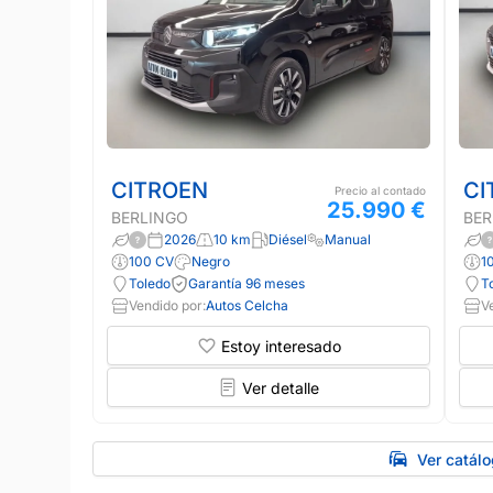
CITROEN
CI
Precio al contado
25.990 €
BERLINGO
BER
2026
10 km
Diésel
Manual
100 CV
Negro
1
Toledo
Garantía 96 meses
T
Vendido por:
Autos Celcha
V
Estoy interesado
Ver detalle
Ver catál