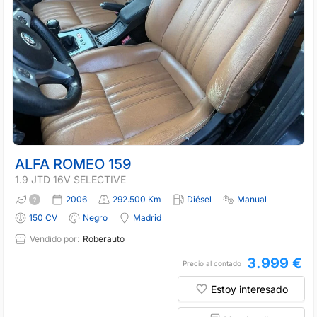
ALFA ROMEO 159
1.9 JTD 16V SELECTIVE
2006
292.500 Km
Diésel
Manual
150 CV
Negro
Madrid
Vendido por:
Roberauto
3.999 €
Precio al contado
Estoy interesado