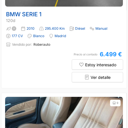
BMW SERIE 1
120d
2010
295.400 Km
Diésel
Manual
177 CV
Blanco
Madrid
Vendido por:
Roberauto
6.499 €
Precio al contado
Estoy interesado
Ver detalle
9