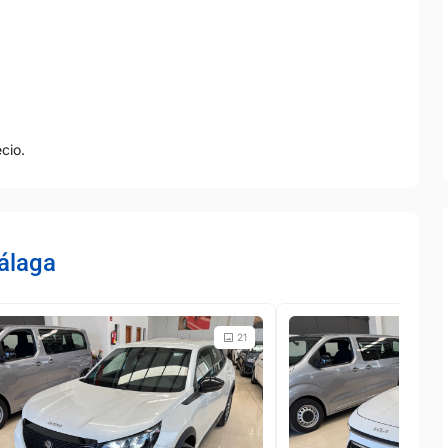
cio.
álaga
21