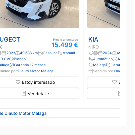
UGEOT
KIA
Precio al contado
15.499 €
8
NIRO
2023
49.688 km
Gasolina
Manual
2024
49.913 km
00 CV
Blanco
Automático
141 CV
álaga
Garantía 12 meses
Málaga
Garantía 12 m
endido por:
Diauto Motor Málaga
Vendido por:
Diauto Moto
Estoy interesado
Estoy in
Ver detalle
Ver d
de Diauto Motor Málaga