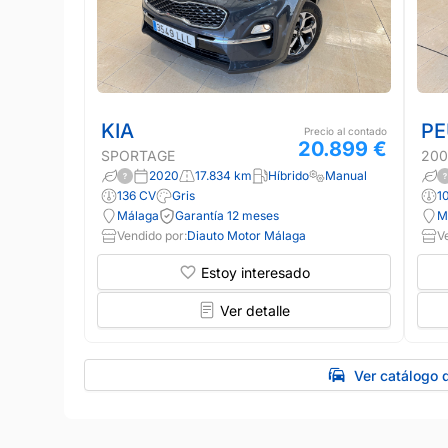
KIA
PE
Precio al contado
20.899 €
SPORTAGE
200
2020
17.834 km
Híbrido
Manual
136 CV
Gris
1
Málaga
Garantía 12 meses
M
Vendido por:
Diauto Motor Málaga
V
Estoy interesado
Ver detalle
Ver catálogo 