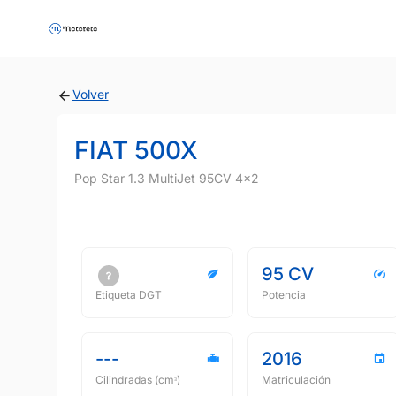
Volver
FIAT 500X
Pop Star 1.3 MultiJet 95CV 4x2
95 CV
Etiqueta DGT
Potencia
---
2016
Cilindradas (cmᵌ)
Matriculación