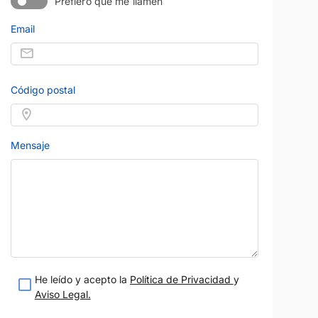
Prefiero que me llamen
Email
Código postal
PEUGEOT
Precio al contado
Precio al contad
22.899 €
14.899 
3008
Híbrido
2019
78.347 km
Diésel
Manual
Blanco
130 CV
Blanco
Mensaje
eses
Málaga
Garantía 12 meses
r Málaga
Vendido por:
Diauto Motor Málaga
teresado
Estoy interesado
etalle
Ver detalle
He leído y acepto la
Política de Privacidad
y
Aviso Legal.