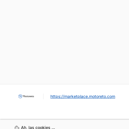
https://marketplace.motoreto.com
Ah, las cookies ...
Ah, las cookies ...