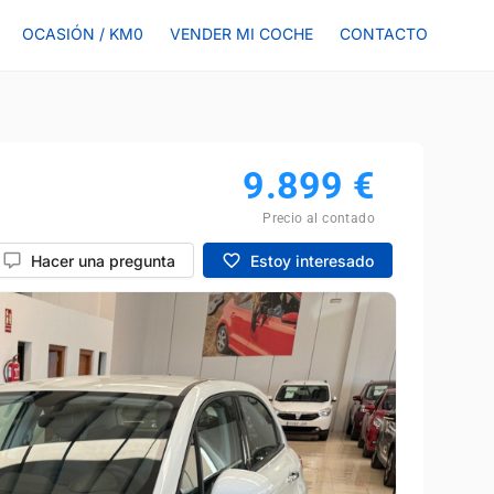
OCASIÓN / KM0
VENDER MI COCHE
CONTACTO
9.899
€
Precio al contado
Hacer una pregunta
Estoy interesado