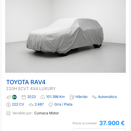
TOYOTA RAV4
220H ECVT 4X4 LUXURY
2023
101.398 Km
Híbrido
Automático
222 CV
2.487
Gris / Plata
Vendido por:
Cumaca Motor
37.900 €
Precio al contado