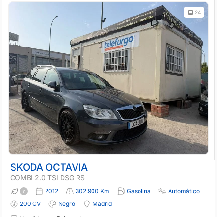
24
SKODA OCTAVIA
COMBI 2.0 TSI DSG RS
2012
302.900 Km
Gasolina
Automático
200 CV
Negro
Madrid