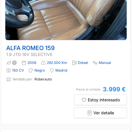
ALFA ROMEO 159
1.9 JTD 16V SELECTIVE
2006
292.500 Km
Diésel
Manual
150 CV
Negro
Madrid
Vendido por:
Roberauto
3.999 €
Precio al contado
Estoy interesado
Ver detalle