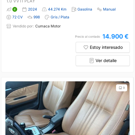
1.0 VVTI PLAY
2024
44.274 Km
Gasolina
Manual
72 CV
998
Gris / Plata
Vendido por:
Cumaca Motor
14.900 €
Precio al contado
Estoy interesado
Ver detalle
9