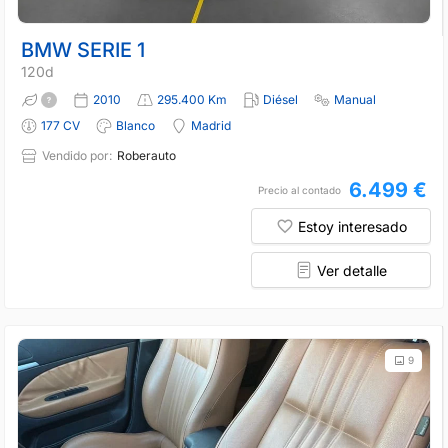
BMW SERIE 1
120d
2010
295.400 Km
Diésel
Manual
177 CV
Blanco
Madrid
Vendido por:
Roberauto
6.499 €
Precio al contado
Estoy interesado
Ver detalle
9