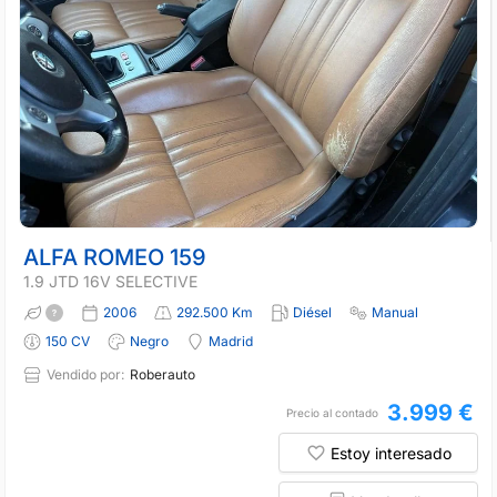
ALFA ROMEO 159
1.9 JTD 16V SELECTIVE
2006
292.500 Km
Diésel
Manual
150 CV
Negro
Madrid
Vendido por:
Roberauto
3.999 €
Precio al contado
Estoy interesado