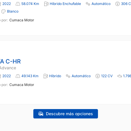
2022
58.074 Km
Híbrido Enchufable
Automático
306 
Blanco
 por:
Cumaca Motor
A C-HR
 Advance
2022
49.143 Km
Híbrido
Automático
122 CV
1.79
 por:
Cumaca Motor
Descubre más opciones