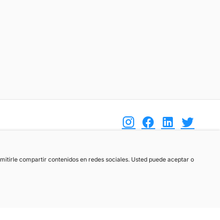
(+34) 744 408 070
ermitirle compartir contenidos en redes sociales. Usted puede aceptar o
info@motoreto.com