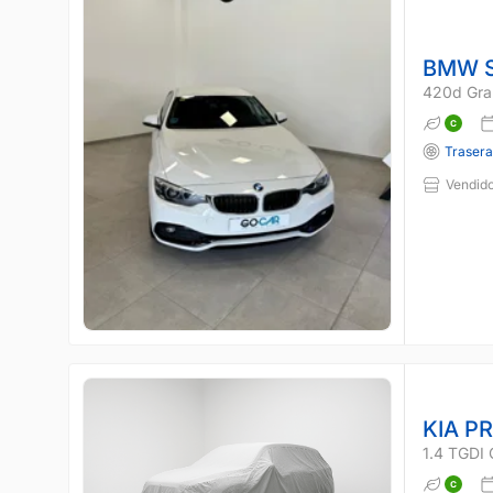
BMW S
420d Gra
Traser
Vendido
KIA P
1.4 TGDI 