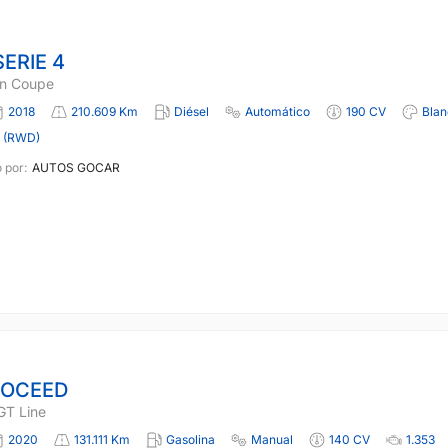
ERIE 4
n Coupe
2018
210.609 Km
Diésel
Automático
190 CV
Blan
a (RWD)
 por:
AUTOS GOCAR
ROCEED
GT Line
2020
131.111 Km
Gasolina
Manual
140 CV
1.353