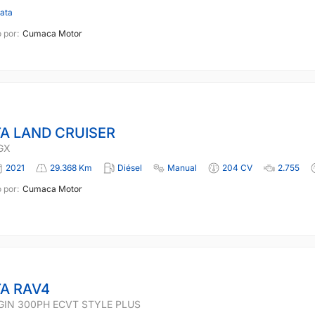
lata
 por:
Cumaca Motor
A LAND CRUISER
GX
2021
29.368 Km
Diésel
Manual
204 CV
2.755
 por:
Cumaca Motor
A RAV4
GIN 300PH ECVT STYLE PLUS