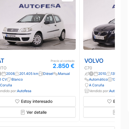
AT
VOLVO
Precio al contado
2.850 €
NTO
C70
2008
201.405 km
Diésel
Manual
2010
135.000 k
0 CV
Blanco
Automático
136 CV
 Coruña
A Coruña
endido por:
Autofesa
Vendido por:
Autofesa
Estoy interesado
Estoy in
Ver detalle
Ver d