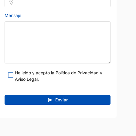
Mensaje
AUDI
Precio al contad
Precio al contado
27.650 
9.350 €
Q3
He leído y acepto la
Política de Privacidad
y
2022
100.795 km
Híbrido enchufable
m
Diésel
Aviso Legal.
Automático
245 CV
Blanco
Negro
A Coruña
Vendido por:
Autofesa
Enviar
teresado
Estoy interesado
etalle
Ver detalle