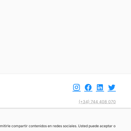
(+34) 744 408 070
info@motoreto.com
ermitirle compartir contenidos en redes sociales. Usted puede aceptar o
ermitirle compartir contenidos en redes sociales. Usted puede aceptar o