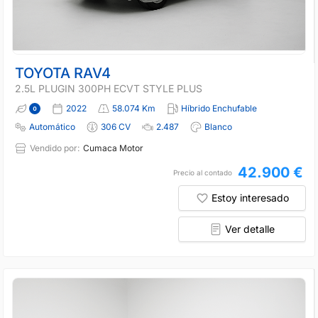
TOYOTA RAV4
2.5L PLUGIN 300PH ECVT STYLE PLUS
2022
58.074 Km
Híbrido Enchufable
Automático
306 CV
2.487
Blanco
Vendido por:
Cumaca Motor
42.900 €
Precio al contado
Estoy interesado
Ver detalle