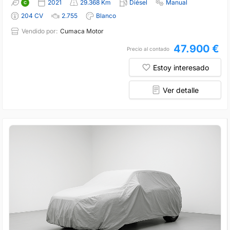
2021
29.368 Km
Diésel
Manual
204 CV
2.755
Blanco
Vendido por:
Cumaca Motor
47.900 €
Precio al contado
Estoy interesado
Ver detalle