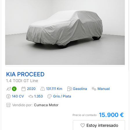
KIA PROCEED
1.4 TGDI GT Line
2020
131.111 Km
Gasolina
Manual
140 CV
1.353
Gris / Plata
Vendido por:
Cumaca Motor
15.900 €
Precio al contado
Estoy interesado