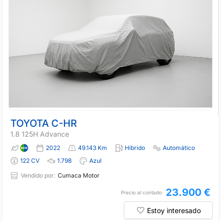
TOYOTA C-HR
1.8 125H Advance
2022
49.143 Km
Híbrido
Automático
122 CV
1.798
Azul
Vendido por:
Cumaca Motor
23.900 €
Precio al contado
Estoy interesado