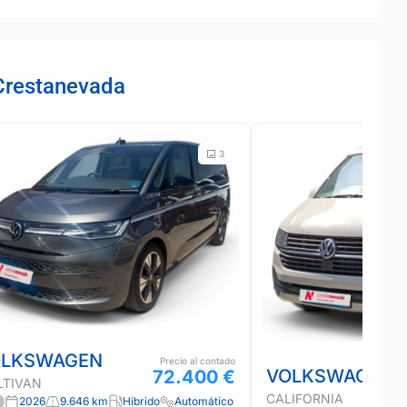
Crestanevada
3
OLKSWAGEN
Precio al contado
VOLKSWAGEN
72.400 €
LTIVAN
CALIFORNIA
2026
9.646 km
Híbrido
Automático