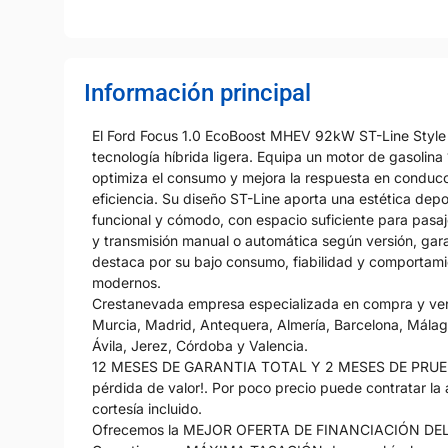
Información principal
El Ford Focus 1.0 EcoBoost MHEV 92kW ST-Line Style
tecnología híbrida ligera. Equipa un motor de gasolin
optimiza el consumo y mejora la respuesta en conducció
eficiencia. Su diseño ST-Line aporta una estética depor
funcional y cómodo, con espacio suficiente para pasaj
y transmisión manual o automática según versión, gar
destaca por su bajo consumo, fiabilidad y comporta
modernos.
Crestanevada empresa especializada en compra y venta
Murcia, Madrid, Antequera, Almería, Barcelona, Málaga
Ávila, Jerez, Córdoba y Valencia.
12 MESES DE GARANTIA TOTAL Y 2 MESES DE PRUEBA o
pérdida de valor!. Por poco precio puede contratar la
cortesía incluido.
Ofrecemos la MEJOR OFERTA DE FINANCIACIÓN DE