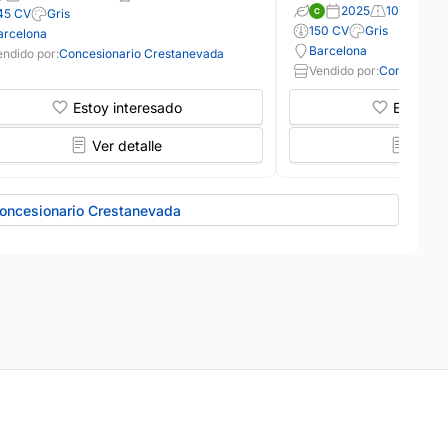
2025
10.098 km
45 CV
Gris
150 CV
Gris
arcelona
Barcelona
endido por:
Concesionario Crestanevada
Vendido por:
Concesiona
Estoy interesado
Estoy in
Ver detalle
Ver d
Concesionario Crestanevada