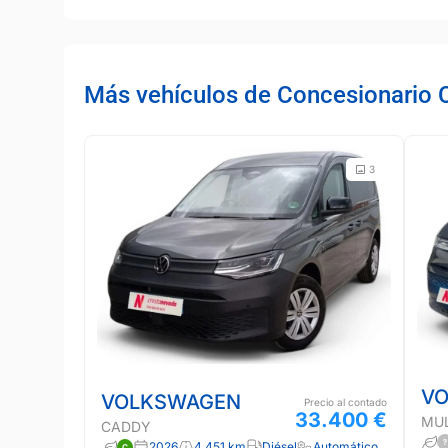
Más vehículos de Concesionario 
3
V
VOLKSWAGEN
Precio al contado
33.400 €
MU
CADDY
2026
4.451 km
Diésel
Automático