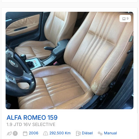
9
ALFA ROMEO 159
1.9 JTD 16V SELECTIVE
2006
292.500 Km
Diésel
Manual