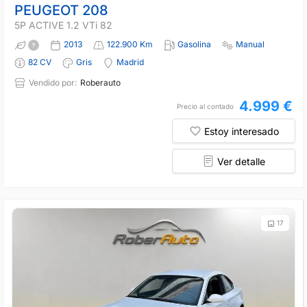
PEUGEOT 208
5P ACTIVE 1.2 VTi 82
2013
122.900 Km
Gasolina
Manual
82 CV
Gris
Madrid
Vendido por:
Roberauto
4.999 €
Precio al contado
Estoy interesado
Ver detalle
17