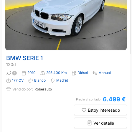
BMW SERIE 1
120d
2010
295.400 Km
Diésel
Manual
177 CV
Blanco
Madrid
Vendido por:
Roberauto
6.499 €
Precio al contado
Estoy interesado
Ver detalle