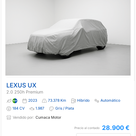
LEXUS UX
2.0 250h Premium
2023
73.378 Km
Híbrido
Automático
184 CV
1.987
Gris / Plata
Vendido por:
Cumaca Motor
28.900 €
Precio al contado