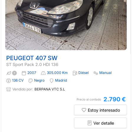
PEUGEOT 407 SW
ST Sport Pack 2.0 HDI 136
2007
305.000 Km
Diésel
Manual
136 CV
Negro
Madrid
Vendido por:
BERPANA VTC S.L
2.790 €
Precio al contado
Estoy interesado
Ver detalle