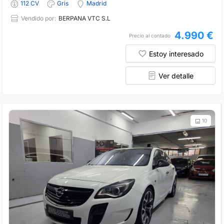
112 CV
Gris
Madrid
Vendido por:
BERPANA VTC S.L
4.990 €
Precio al contado
Estoy interesado
Ver detalle
10