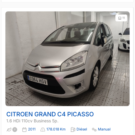
11
CITROEN GRAND C4 PICASSO
1.6 HDi 110cv Business 5p.
2011
178.018 Km
Diésel
Manual