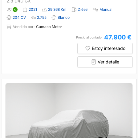
2.8 D4D GX
2021
29.368 Km
Diésel
Manual
204 CV
2.755
Blanco
Vendido por:
Cumaca Motor
47.900 €
Precio al contado
Estoy interesado
Ver detalle