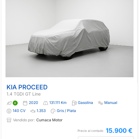
KIA PROCEED
1.4 TGDI GT Line
2020
131.111 Km
Gasolina
Manual
140 CV
1.353
Gris / Plata
Vendido por:
Cumaca Motor
15.900 €
Precio al contado