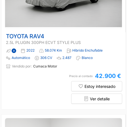
TOYOTA RAV4
2.5L PLUGIN 300PH ECVT STYLE PLUS
2022
58.074 Km
Híbrido Enchufable
Automático
306 CV
2.487
Blanco
Vendido por:
Cumaca Motor
42.900 €
Precio al contado
Estoy interesado
Ver detalle