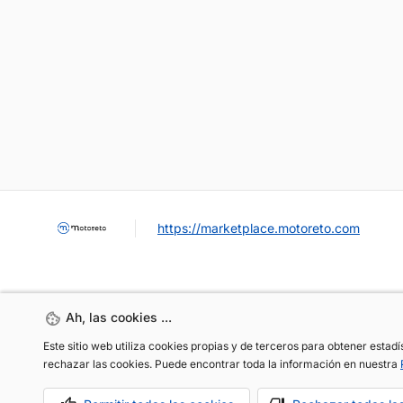
https://marketplace.motoreto.com
Ah, las cookies ...
Ah, las cookies ...
Este sitio web utiliza cookies propias y de terceros para obtener estad
Este sitio web utiliza cookies propias y de terceros para obtener estad
rechazar las cookies. Puede encontrar toda la información en nuestra
rechazar las cookies. Puede encontrar toda la información en nuestra
OCASIÓN / KM0
VENDER MI COCHE
CONTACTO