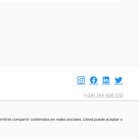
(+34) 744 408 070
info@motoreto.com
ermitirle compartir contenidos en redes sociales. Usted puede aceptar o
ermitirle compartir contenidos en redes sociales. Usted puede aceptar o