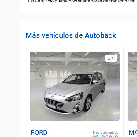
Este anuncio puede contener errores de transcripción 
Más vehículos de Autoback
15
FORD
M
Precio al contado