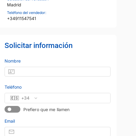
Madrid
Teléfono del vendedor:
+34911547541
Solicitar información
15
Nombre
Teléfono
🇪🇸
+34
Prefiero que me llamen
Email
NZ
FORD
Precio al contado
Precio al contad