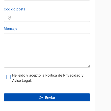
10.950 €
12.550 
FOCUS
m
Diésel
Manual
2022
106.000 km
Diésel
Manual
Código postal
119 CV
Blanco
Madrid
Vendido por:
Autoback
Mensaje
teresado
Estoy interesado
etalle
Ver detalle
He leído y acepto la
Política de Privacidad
y
Aviso Legal.
Enviar