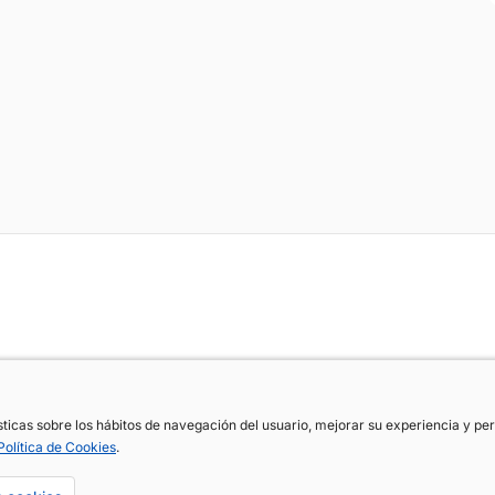
ísticas sobre los hábitos de navegación del usuario, mejorar su experiencia y p
ísticas sobre los hábitos de navegación del usuario, mejorar su experiencia y p
Política de Cookies
Política de Cookies
.
.