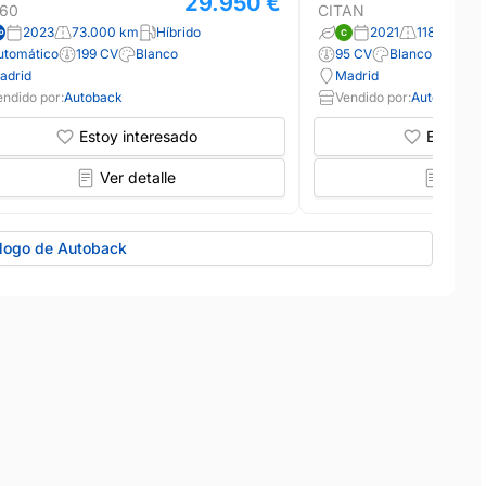
29.950 €
60
CITAN
2023
73.000 km
Híbrido
2021
118.000 k
utomático
199 CV
Blanco
95 CV
Blanco
adrid
Madrid
endido por:
Autoback
Vendido por:
Autoback
Estoy interesado
Estoy in
Ver detalle
Ver d
álogo de Autoback