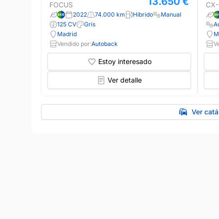
13.650 €
FOCUS
CX-
2022
74.000 km
Híbrido
Manual
125 CV
Gris
A
Madrid
M
Vendido por:
Autoback
V
Estoy interesado
Ver detalle
Ver cat