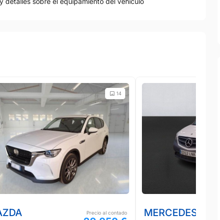
y detalles sobre el equipamiento del vehículo
14
AZDA
MERCEDES-BE
Precio al contado